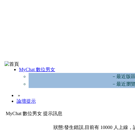
MyChat 數位男女
－最近版
－最近瀏
»
論壇提示
MyChat 數位男女 提示訊息
狀態:發生錯誤,目前有 10000 人上線