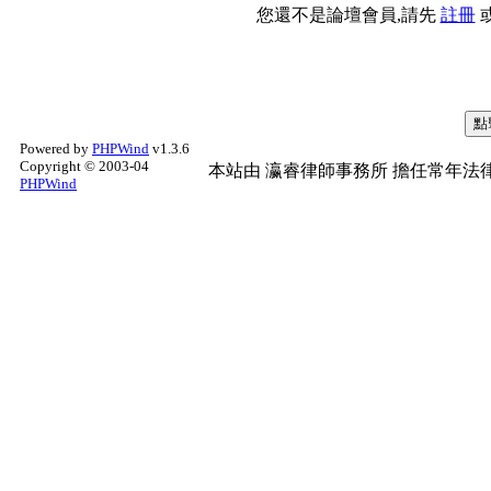
您還不是論壇會員,請先
註冊
Powered by
PHPWind
v1.3.6
Copyright © 2003-04
本站由
瀛睿律師事務所
擔任常年法律
PHPWind