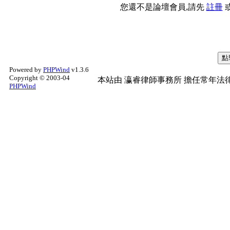
您還不是論壇會員,請先
註冊
Powered by
PHPWind
v1.3.6
Copyright © 2003-04
本站由
瀛睿律師事務所
擔任常年法律
PHPWind