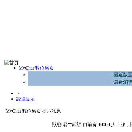
MyChat 數位男女
－最近版
－最近瀏
»
論壇提示
MyChat 數位男女 提示訊息
狀態:發生錯誤,目前有 10000 人上線