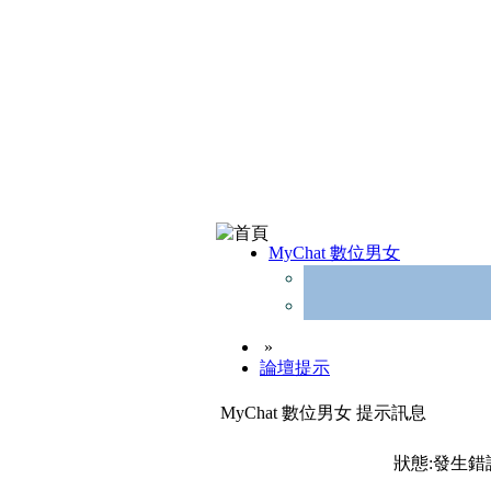
MyChat 數位男女
»
論壇提示
MyChat 數位男女 提示訊息
狀態:發生錯誤