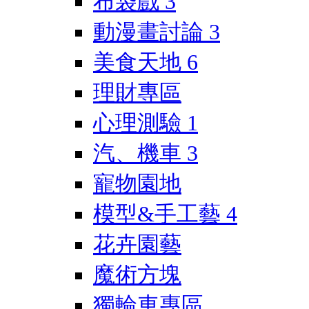
布袋戲
3
動漫畫討論
3
美食天地
6
理財專區
心理測驗
1
汽、機車
3
寵物園地
模型&手工藝
4
花卉園藝
魔術方塊
獨輪車專區