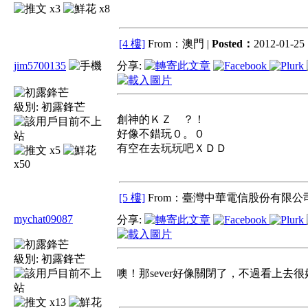
x3
x8
[4 樓]
From：澳門 |
Posted：
2012-01-25 
jim5700135
分享:
級別:
初露鋒芒
創神的ＫＺ ？！
好像不錯玩０。０
有空在去玩玩吧ＸＤＤ
x5
x50
[5 樓]
From：臺灣中華電信股份有限公司
mychat09087
分享:
級別:
初露鋒芒
噢！那sever好像關閉了，不過看上去很
x13