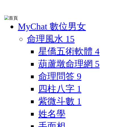
MyChat 數位男女
命理風水
15
星僑五術軟體
4
葫蘆墩命理網
5
命理問答
9
四柱八字
1
紫微斗數
1
姓名學
手面相