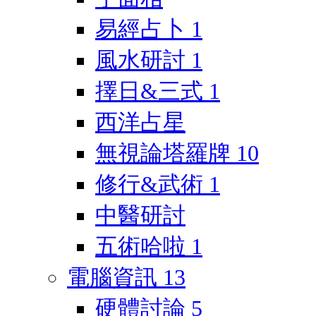
易經占卜
1
風水研討
1
擇日&三式
1
西洋占星
無視論塔羅牌
10
修行&武術
1
中醫研討
五術哈啦
1
電腦資訊
13
硬體討論
5