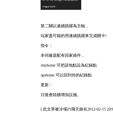
第二關以連續跳躍為主軸，
玩家盡可能的用連續跳躍來完成關卡!
指令：
本伺服器配有回家插件，
/myhome 可把該地點設為紀錄點
/gohome 可以回到你的紀錄點
更新：
日後會陸續增加設施。
[ 此文章被冷場の飛天娘在2012-02-15 20: