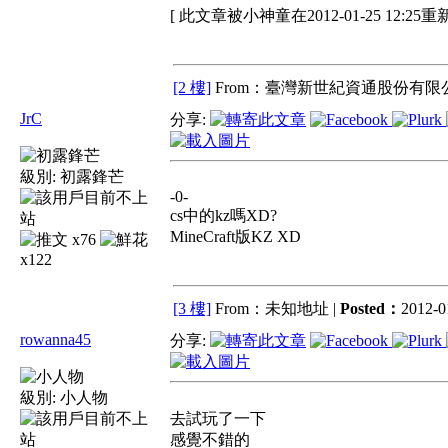
[ 此文章被小神童在2012-01-25 12:25重
[2 樓]
From：臺灣新世紀資通股份有限公
JrC
分享:
級別:
初露鋒芒
-0-
cs中的kz嗎XD?
MineCraft版KZ XD
x76
x122
[3 樓]
From：未知地址 |
Posted：
2012-0
rowanna45
分享:
級別:
小人物
去試玩了一下
感覺不錯的