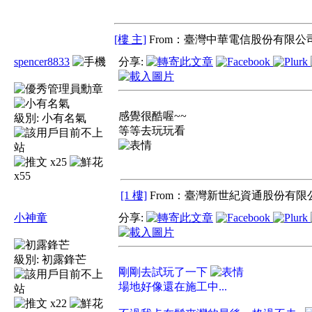
[樓 主]
From：臺灣中華電信股份有限公司
spencer8833
分享:
感覺很酷喔~~
級別:
小有名氣
等等去玩玩看
x25
x55
[1 樓]
From：臺灣新世紀資通股份有限公
小神童
分享:
級別:
初露鋒芒
剛剛去試玩了一下
場地好像還在施工中...
x22