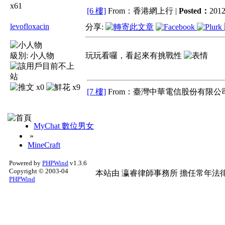
x61
[6 樓]
From：香港網上行 |
Posted：
2012
levofloxacin
分享:
級別:
小人物
玩玩看囉，看起來有挑戰性
x0
x9
[7 樓]
From：臺灣中華電信股份有限公司
MyChat 數位男女
»
MineCraft
Powered by
PHPWind
v1.3.6
Copyright © 2003-04
本站由
瀛睿律師事務所
擔任常年法律
PHPWind