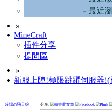
－最近
»
MineCraft
插件分享
提問區
»
新服上陣!極限跳躍伺服器!(
冷場の飛天娘
分享: