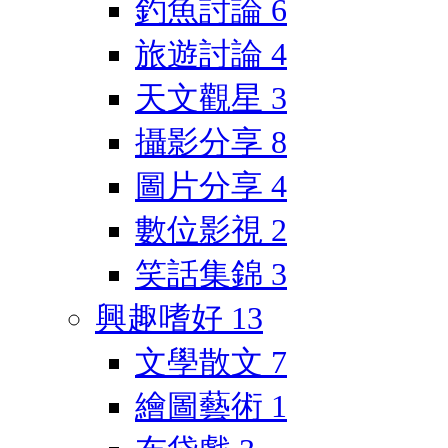
釣魚討論
6
旅遊討論
4
天文觀星
3
攝影分享
8
圖片分享
4
數位影視
2
笑話集錦
3
興趣嗜好
13
文學散文
7
繪圖藝術
1