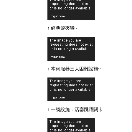
↑ 經典髮夾彎~
↑ 本伺服器三大困難設施~
↑ 一號設施：活塞跳躍關卡