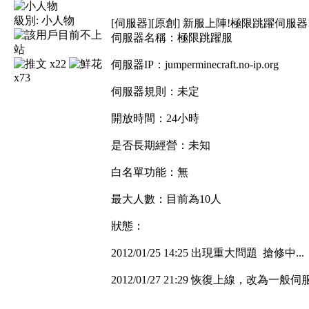
級別:
小人物
[伺服器][原創] 新服上陣!極限跳躍伺服器!
伺服器名稱：極限跳躍服
x22
伺服器IP：jumperminecraft.no-ip.org
x73
伺服器規則：未定
開放時間：24小時
是否長期經營：未知
白名單功能：無
最大人數：目前為10人
狀態：
2012/01/25 14:25 出現重大問題 搶修中...
2012/01/27 21:29 恢復上線，改為一般伺