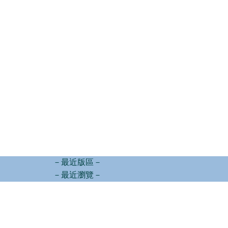
－最近版區－
－最近瀏覽－