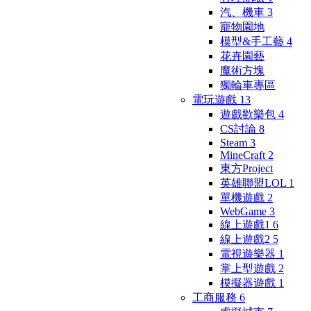
汽、機車
3
寵物園地
模型&手工藝
4
花卉園藝
魔術方塊
獨輪車專區
電玩遊戲
13
遊戲歡樂包
4
CS討論
8
Steam
3
MineCraft
2
東方Project
英雄聯盟LOL
1
單機遊戲
2
WebGame
3
線上遊戲1
6
線上遊戲2
5
電視遊樂器
1
掌上型遊戲
2
模擬器遊戲
1
工商服務
6