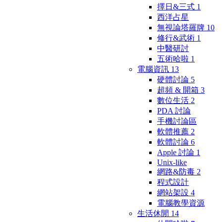
擇日&三式
1
西洋占星
無視論塔羅牌
10
修行&武術
1
中醫研討
五術哈啦
1
電腦資訊
13
硬體討論
5
超頻 & 開箱
3
數位生活
2
PDA 討論
手機討論區
軟體推薦
2
軟體討論
6
Apple 討論
1
Unix-like
網路&防毒
2
程式設計
網站架設
4
電腦教學資源
生活休閒
14