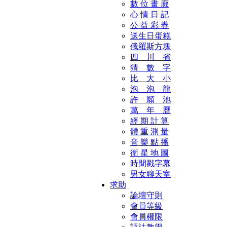
數 位 畫 廊
心 情 日 記
公 益 彩 券
送生日蛋糕
俄羅斯方塊
四 川 省
猜 數 字
比 大 小
泡 泡 龍
許 願 池
萬 年 曆
經 期 計 算
體 重 測 量
音 樂 點 播
衛 星 地 圖
時間戳字幕
男女聊天室
求助
論壇守則
會員等級
會員權限