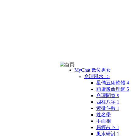
MyChat 數位男女
命理風水
15
星僑五術軟體
4
葫蘆墩命理網
5
命理問答
9
四柱八字
1
紫微斗數
1
姓名學
手面相
易經占卜
1
風水研討
1