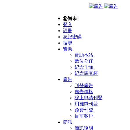
您尚未
登入
註冊
忘記密碼
搜尋
贊助
贊助本站
數位公仔
紀念Ｔ恤
紀念馬克杯
廣告
刊登廣告
廣告價格
線上申請刊登
用雅幣刊登
免費刊登
目前客戶
簡訊
簡訊說明