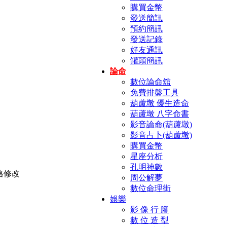
購買金幣
發送簡訊
預約簡訊
發送記錄
好友通訊
罐頭簡訊
論命
數位論命舘
免費排盤工具
葫蘆墩 優生造命
葫蘆墩 八字命書
影音論命(葫蘆墩)
影音占卜(葫蘆墩)
購買金幣
星座分析
孔明神數
周公解夢
數位命理街
娛樂
影 像 行 腳
數 位 造 型