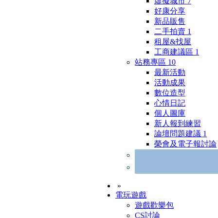
虛擬城市
7
好康分享
新品販售
二手拍賣
1
租屋&找屋
工商建議區
1
站務專區
10
最新活動
活動成果
數位造型
心情日記
個人圖庫
新人報到練習
論壇問題建議
1
榮會及電子報討論
»
電玩遊戲
遊戲歡樂包
CS討論