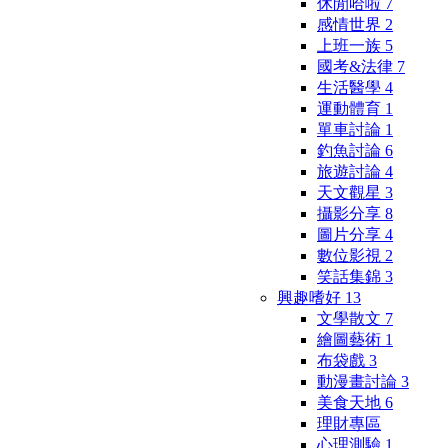
休閒哈啦
7
感情世界
2
上班一族
5
國考&法律
7
生活醫學
4
運動體育
1
單車討論
1
釣魚討論
6
旅遊討論
4
天文觀星
3
攝影分享
8
圖片分享
4
數位影視
2
笑話集錦
3
興趣嗜好
13
文學散文
7
繪圖藝術
1
布袋戲
3
動漫畫討論
3
美食天地
6
理財專區
心理測驗
1