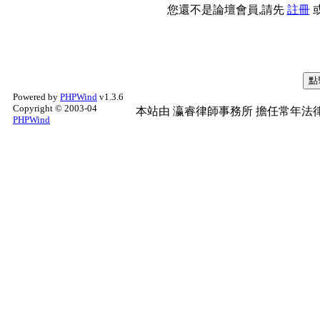
您還不是論壇會員,請先
註冊
Powered by
PHPWind
v1.3.6
Copyright © 2003-04
本站由
瀛睿律師事務所
擔任常年法律
PHPWind