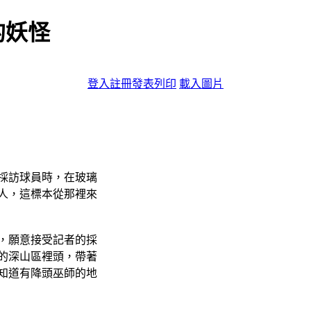
的妖怪
登入
註冊
發表
列印
載入圖片
採訪球員時，在玻璃
人，這標本從那裡來
，願意接受記者的採
的深山區裡頭，帶著
知道有降頭巫師的地