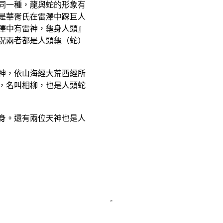
同一種，龍與蛇的形象有
是華胥氏在雷澤中踩巨人
澤中有雷神，龜身人頭』
況兩者都是人頭龜（蛇）
神，依山海經大荒西經所
，名叫相柳，也是人頭蛇
身。還有兩位天神也是人