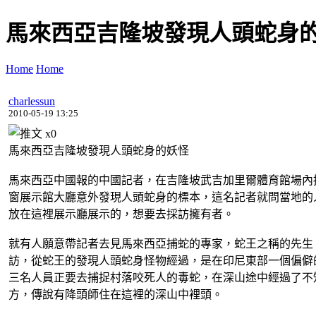
馬來西亞吉隆坡發現人頭蛇身
Home
Home
charlessun
2010-05-19 13:25
x
0
馬來西亞吉隆坡發現人頭蛇身的妖怪
馬來西亞中國報的中國記者，在吉隆坡武吉加里爾體育館場內
窗展示館大廳意外發現人頭蛇身的標本，這名記者就問當地的
放在這裡展示廳展示的，想要去採訪擁有者。
就有人願意帶記者去見馬來西亞捕蛇的專家，蛇王之稱的先生
訪，從蛇王的發現人頭蛇身怪物經過，是在印尼東部一個偏僻
三名人員正要去捕捉村落咬死人的毒蛇，在深山途中經過了不
方，傳說有降頭師住在這裡的深山中裡頭。