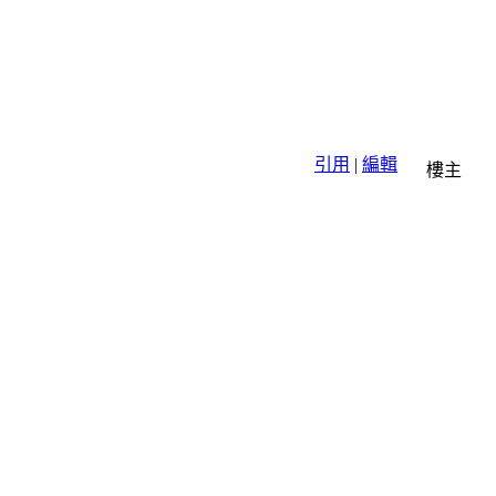
引用
|
編輯
樓主