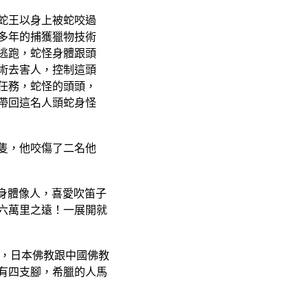
蛇王以身上被蛇咬過
多年的捕獲獵物技術
逃跑，蛇怪身體跟頭
術去害人，控制這頭
任務，蛇怪的頭頭，
帶回這名人頭蛇身怪
隻，他咬傷了二名他
像鷲身體像人，喜愛吹笛子
六萬里之遠！一展開就
睛，日本佛教跟中國佛教
有四支腳，希臘的人馬