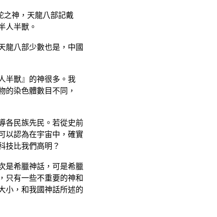
的蛇之神，天龍八部記戴
半人半獸。
天龍八部少數也是，中國
人半獸』的神很多。我
物的染色體數目不同，
導各民族先民。若從史前
可以認為在宇宙中，確實
科技比我們高明？
次是希臘神話，可是希臘
，只有一些不重要的神和
大小，和我國神話所述的