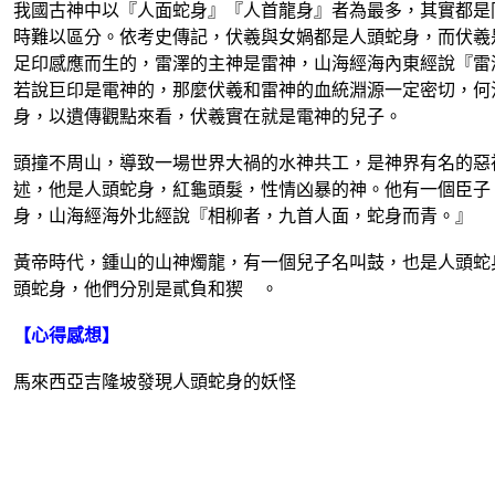
我國古神中以『人面蛇身』『人首龍身』者為最多，其實都是
時難以區分。依考史傳記，伏羲與女媧都是人頭蛇身，而伏羲
足印感應而生的，雷澤的主神是雷神，山海經海內東經說『雷
若說巨印是電神的，那麼伏羲和雷神的血統淵源一定密切，何
身，以遺傳觀點來看，伏羲實在就是電神的兒子。
頭撞不周山，導致一場世界大禍的水神共工，是神界有名的惡
述，他是人頭蛇身，紅龜頭髮，性情凶暴的神。他有一個臣子
身，山海經海外北經說『相柳者，九首人面，蛇身而青。』
黃帝時代，鍾山的山神燭龍，有一個兒子名叫鼓，也是人頭蛇
頭蛇身，他們分別是貳負和猰 。
【心得感想】
馬來西亞吉隆坡發現人頭蛇身的妖怪