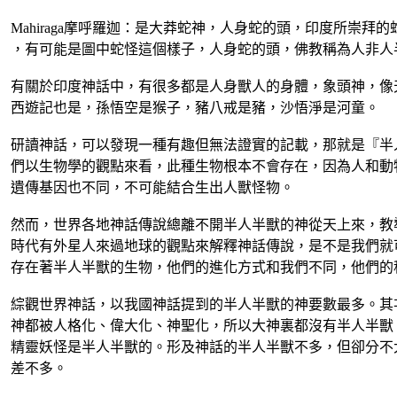
Mahiraga摩呼羅迦：是大莽蛇神，人身蛇的頭，印度所崇拜
，有可能是圖中蛇怪這個樣子，人身蛇的頭，佛教稱為人非人
有關於印度神話中，有很多都是人身獸人的身體，象頭神，像
西遊記也是，孫悟空是猴子，豬八戒是豬，沙悟淨是河童。
研讀神話，可以發現一種有趣但無法證實的記載，那就是『半
們以生物學的觀點來看，此種生物根本不會存在，因為人和動
遺傳基因也不同，不可能結合生出人獸怪物。
然而，世界各地神話傳說總離不開半人半獸的神從天上來，教
時代有外星人來過地球的觀點來解釋神話傳說，是不是我們就
存在著半人半獸的生物，他們的進化方式和我們不同，他們的
綜觀世界神話，以我國神話提到的半人半獸的神要數最多。其
神都被人格化、偉大化、神聖化，所以大神裏都沒有半人半獸
精靈妖怪是半人半獸的。形及神話的半人半獸不多，但卻分不
差不多。