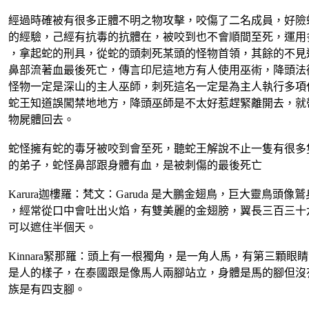
經過時確被有很多正體不明之物攻擊，咬傷了二名成員，好險
的經驗，己經有抗毒的抗體在，被咬到也不會順間至死，運用
，拿起蛇的刑具，從蛇的頭刺死某頭的怪物首領，其餘的不見
鼻部流著血最後死亡，傳言印尼這地方有人使用巫術，降頭法
怪物一定是深山的主人巫師，刺死這名一定是為主人執行多項
蛇王知道誤闖禁地地方，降頭巫師是不太好惹趕緊離開去，就
物屍體回去。
蛇怪擁有蛇的毒牙被咬到會至死，聽蛇王解說不止一隻有很多
的弟子，蛇怪鼻部跟身體有血，是被刺傷的最後死亡
Karura迦樓羅：梵文：Garuda 是大鵬金翅鳥，巨大靈鳥頭
，經常從口中會吐出火焰，有雙美麗的金翅膀，翼長三百三十
可以遮住半個天。
Kinnara緊那羅：頭上有一根獨角，是一角人馬，有第三顆眼
是人的樣子，在泰國跟是像馬人兩腳站立，身體是馬的腳但沒
族是有四支腳。