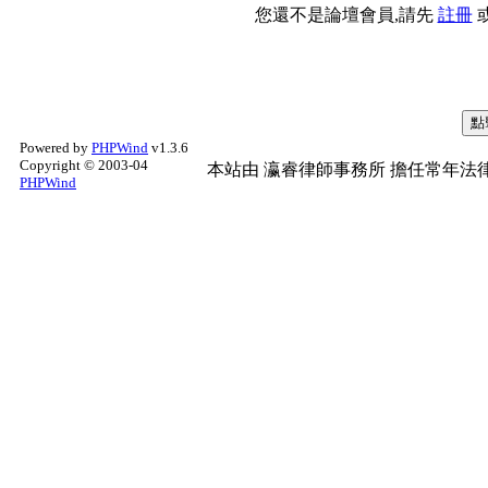
您還不是論壇會員,請先
註冊
Powered by
PHPWind
v1.3.6
Copyright © 2003-04
本站由
瀛睿律師事務所
擔任常年法律
PHPWind