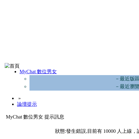
MyChat 數位男女
－最近版
－最近瀏
»
論壇提示
MyChat 數位男女 提示訊息
狀態:發生錯誤,目前有 10000 人上線