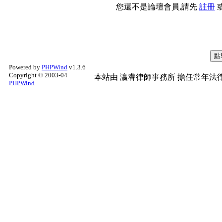
您還不是論壇會員,請先
註冊
Powered by
PHPWind
v1.3.6
Copyright © 2003-04
本站由
瀛睿律師事務所
擔任常年法律
PHPWind