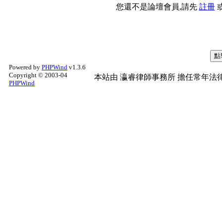
您還不是論壇會員,請先
註冊
Powered by
PHPWind
v1.3.6
Copyright © 2003-04
本站由
瀛睿律師事務所
擔任常年法律
PHPWind