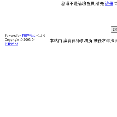
您還不是論壇會員,請先
註冊
Powered by
PHPWind
v1.3.6
Copyright © 2003-04
本站由
瀛睿律師事務所
擔任常年法律
PHPWind