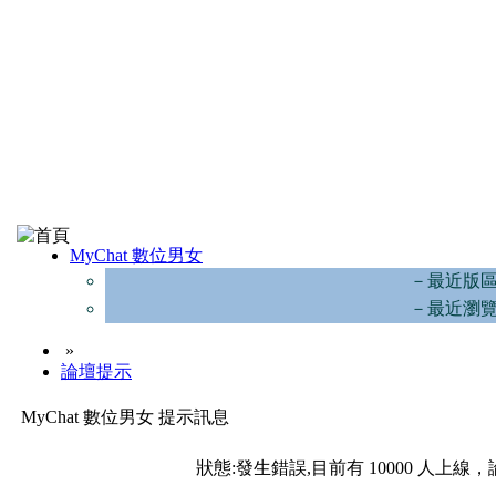
MyChat 數位男女
－最近版
－最近瀏
»
論壇提示
MyChat 數位男女 提示訊息
狀態:發生錯誤,目前有 10000 人上線