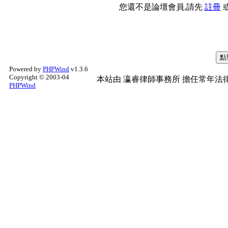
您還不是論壇會員,請先
註冊
Powered by
PHPWind
v1.3.6
Copyright © 2003-04
本站由
瀛睿律師事務所
擔任常年法律
PHPWind