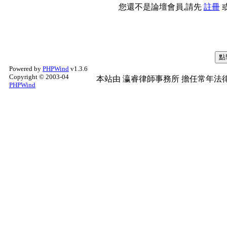
您還不是論壇會員,請先
註冊
Powered by
PHPWind
v1.3.6
Copyright © 2003-04
本站由
瀛睿律師事務所
擔任常年法律
PHPWind