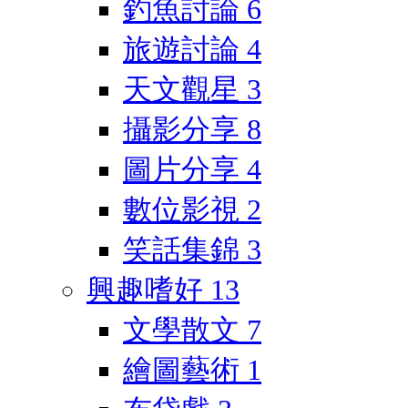
釣魚討論
6
旅遊討論
4
天文觀星
3
攝影分享
8
圖片分享
4
數位影視
2
笑話集錦
3
興趣嗜好
13
文學散文
7
繪圖藝術
1