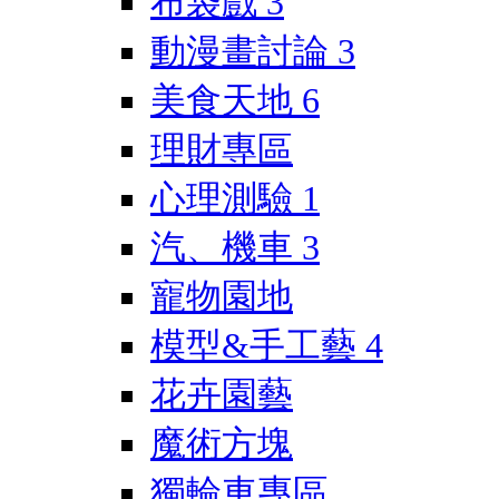
布袋戲
3
動漫畫討論
3
美食天地
6
理財專區
心理測驗
1
汽、機車
3
寵物園地
模型&手工藝
4
花卉園藝
魔術方塊
獨輪車專區