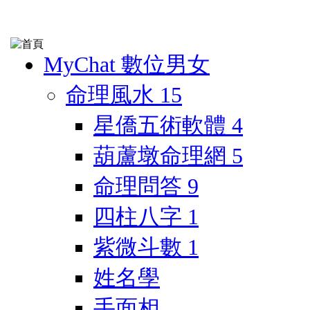
MyChat 數位男女
命理風水
15
星僑五術軟體
4
葫蘆墩命理網
5
命理問答
9
四柱八字
1
紫微斗數
1
姓名學
手面相