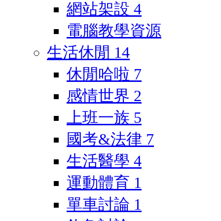
網站架設
4
電腦教學資源
生活休閒
14
休閒哈啦
7
感情世界
2
上班一族
5
國考&法律
7
生活醫學
4
運動體育
1
單車討論
1