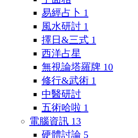
易經占卜
1
風水研討
1
擇日&三式
1
西洋占星
無視論塔羅牌
10
修行&武術
1
中醫研討
五術哈啦
1
電腦資訊
13
硬體討論
5