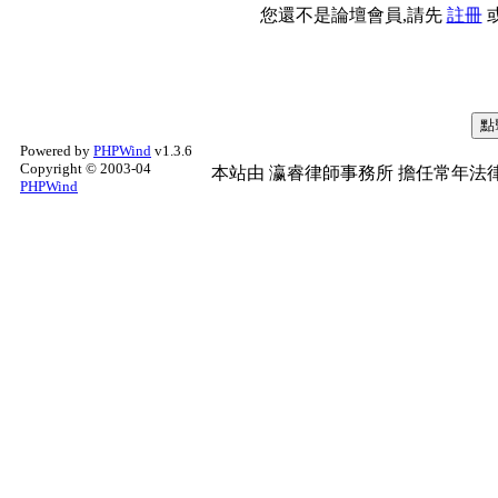
您還不是論壇會員,請先
註冊
Powered by
PHPWind
v1.3.6
Copyright © 2003-04
本站由
瀛睿律師事務所
擔任常年法律
PHPWind