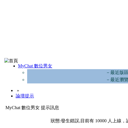
MyChat 數位男女
－最近版
－最近瀏
»
論壇提示
MyChat 數位男女 提示訊息
狀態:發生錯誤,目前有 10000 人上線