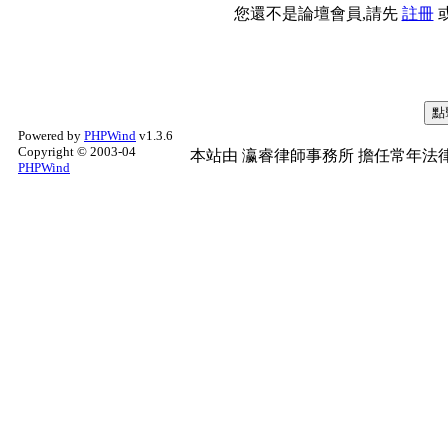
您還不是論壇會員,請先
註冊
Powered by
PHPWind
v1.3.6
Copyright © 2003-04
本站由
瀛睿律師事務所
擔任常年法律
PHPWind