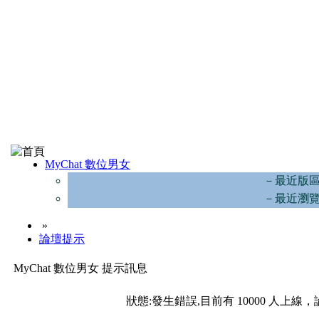
MyChat 數位男女
－最近版
－最近瀏
»
論壇提示
MyChat 數位男女 提示訊息
狀態:發生錯誤,目前有 10000 人上線