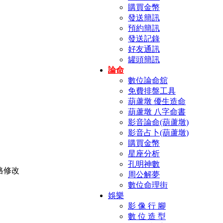
購買金幣
發送簡訊
預約簡訊
發送記錄
好友通訊
罐頭簡訊
論命
數位論命舘
免費排盤工具
葫蘆墩 優生造命
葫蘆墩 八字命書
影音論命(葫蘆墩)
影音占卜(葫蘆墩)
購買金幣
星座分析
孔明神數
周公解夢
數位命理街
娛樂
影 像 行 腳
數 位 造 型