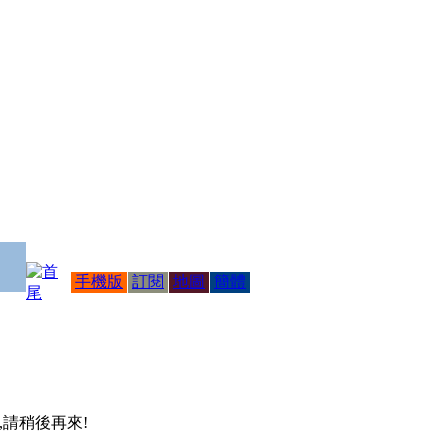
手機版
訂閱
地圖
簡體
 ,請稍後再來!