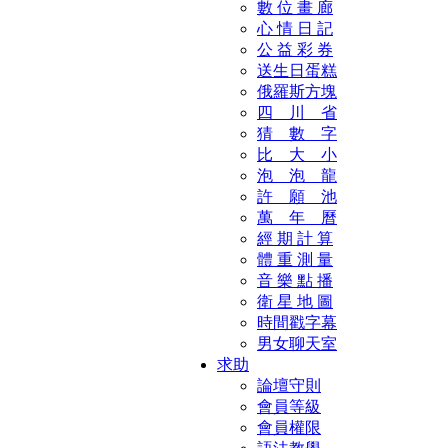
數 位 畫 廊
心 情 日 記
公 益 彩 券
送生日蛋糕
俄羅斯方塊
四 川 省
猜 數 字
比 大 小
泡 泡 龍
許 願 池
萬 年 曆
經 期 計 算
體 重 測 量
音 樂 點 播
衛 星 地 圖
時間戳字幕
男女聊天室
求助
論壇守則
會員等級
會員權限