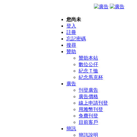
您尚未
登入
註冊
忘記密碼
搜尋
贊助
贊助本站
數位公仔
紀念Ｔ恤
紀念馬克杯
廣告
刊登廣告
廣告價格
線上申請刊登
用雅幣刊登
免費刊登
目前客戶
簡訊
簡訊說明