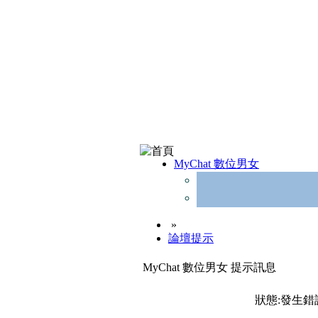
MyChat 數位男女
»
論壇提示
MyChat 數位男女 提示訊息
狀態:發生錯誤