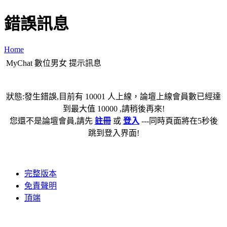
錯誤訊息
Home
MyChat 數位男女 提示訊息
狀態:發生錯誤,目前有 10001 人上線，論壇上線會員數已經達
到最大值 10000 ,請稍後再來!
您還不是論壇會員,請先
註冊
或
登入
---同時頁面將在5秒後
跳到登入界面!
完整版本
免責聲明
頂端