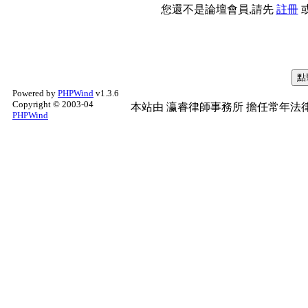
您還不是論壇會員,請先
註冊
Powered by
PHPWind
v1.3.6
Copyright © 2003-04
本站由
瀛睿律師事務所
擔任常年法律
PHPWind