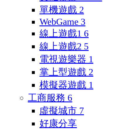
單機遊戲
2
WebGame
3
線上遊戲1
6
線上遊戲2
5
電視遊樂器
1
掌上型遊戲
2
模擬器遊戲
1
工商服務
6
虛擬城市
7
好康分享