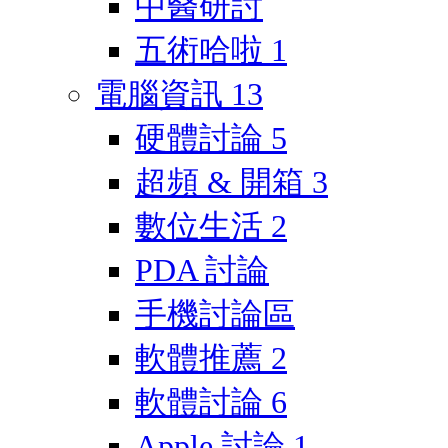
中醫研討
五術哈啦
1
電腦資訊
13
硬體討論
5
超頻 & 開箱
3
數位生活
2
PDA 討論
手機討論區
軟體推薦
2
軟體討論
6
Apple 討論
1