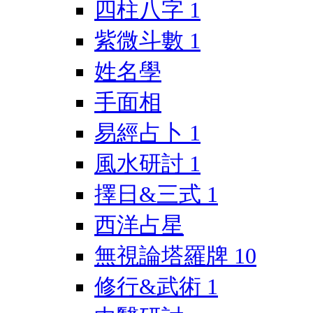
四柱八字
1
紫微斗數
1
姓名學
手面相
易經占卜
1
風水研討
1
擇日&三式
1
西洋占星
無視論塔羅牌
10
修行&武術
1