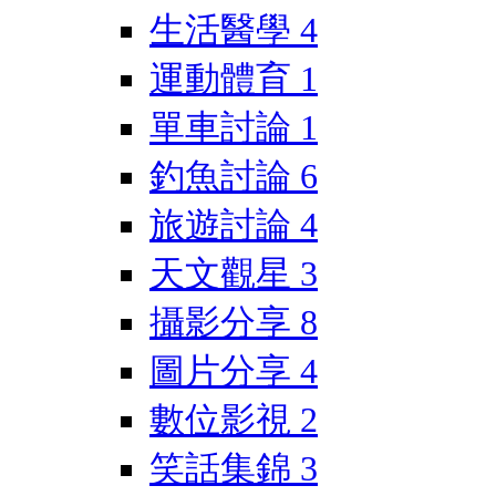
生活醫學
4
運動體育
1
單車討論
1
釣魚討論
6
旅遊討論
4
天文觀星
3
攝影分享
8
圖片分享
4
數位影視
2
笑話集錦
3