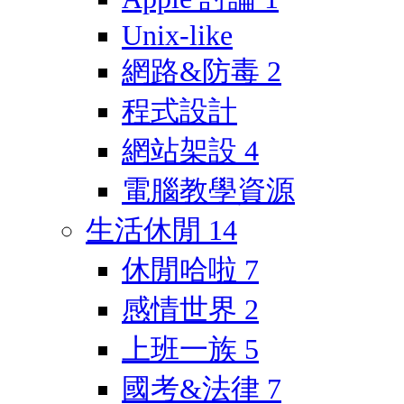
Unix-like
網路&防毒
2
程式設計
網站架設
4
電腦教學資源
生活休閒
14
休閒哈啦
7
感情世界
2
上班一族
5
國考&法律
7