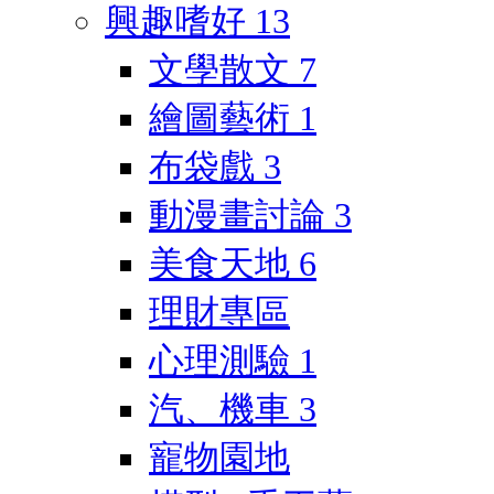
興趣嗜好
13
文學散文
7
繪圖藝術
1
布袋戲
3
動漫畫討論
3
美食天地
6
理財專區
心理測驗
1
汽、機車
3
寵物園地