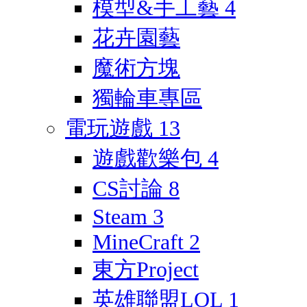
模型&手工藝
4
花卉園藝
魔術方塊
獨輪車專區
電玩遊戲
13
遊戲歡樂包
4
CS討論
8
Steam
3
MineCraft
2
東方Project
英雄聯盟LOL
1