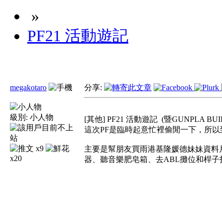
»
PF21 活動遊記
megakotaro
分享:
級別:
小人物
[其他] PF21 活動遊記
(暨GUNPLA BUI
這次PF是臨時起意忙裡偷閒一下，所
x9
主要是幫朋友買雨港基隆媛德妹妹資料
x20
器、聽音樂肥皂箱、去ABL攤位和桿子