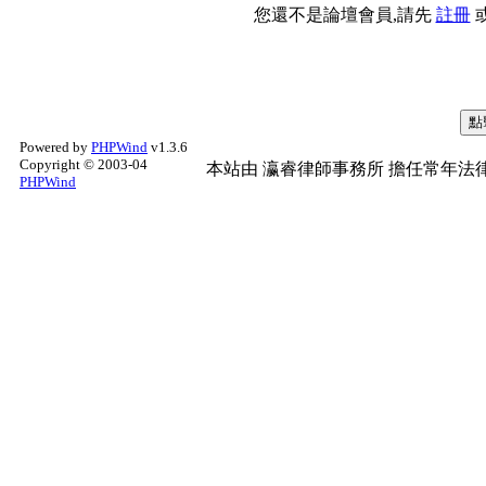
您還不是論壇會員,請先
註冊
Powered by
PHPWind
v1.3.6
Copyright © 2003-04
本站由
瀛睿律師事務所
擔任常年法律
PHPWind