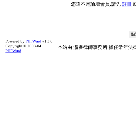
您還不是論壇會員,請先
註冊
Powered by
PHPWind
v1.3.6
Copyright © 2003-04
本站由
瀛睿律師事務所
擔任常年法律
PHPWind