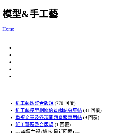
模型&手工藝
Home
紙工藝區整合版規
(778 回覆)
紙工藝模型相關優質網站蒐集帖
(31 回覆)
重複文章及各項問題舉報專用帖
(9 回覆)
紙工藝區整合版規
(1 回覆)
--- 論壇主題 (排序:最新回覆) ---