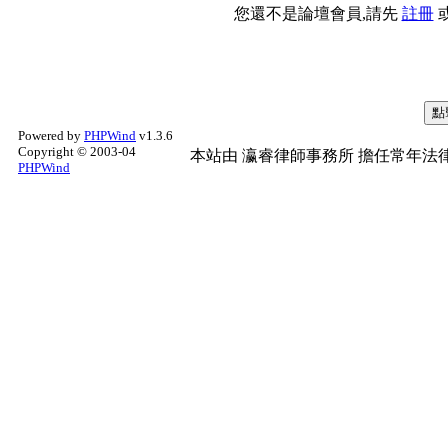
您還不是論壇會員,請先
註冊
Powered by
PHPWind
v1.3.6
Copyright © 2003-04
本站由
瀛睿律師事務所
擔任常年法律
PHPWind