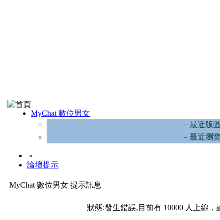
MyChat 數位男女
－最近版
－最近瀏
»
論壇提示
MyChat 數位男女 提示訊息
狀態:發生錯誤,目前有 10000 人上線