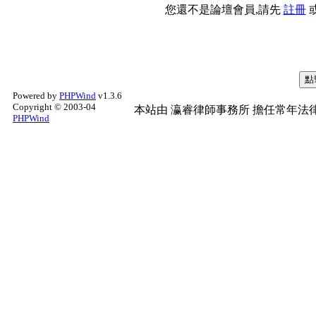
您還不是論壇會員,請先
註冊
Powered by
PHPWind
v1.3.6
Copyright © 2003-04
本站由
瀛睿律師事務所
擔任常年法律
PHPWind