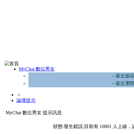
MyChat 數位男女
－最近版
－最近瀏
»
論壇提示
MyChat 數位男女 提示訊息
狀態:發生錯誤,目前有 10001 人上線