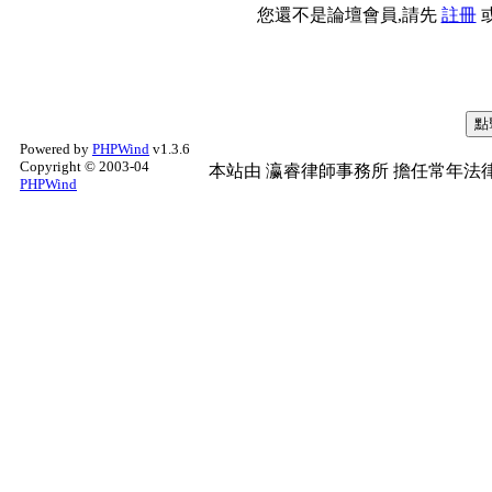
您還不是論壇會員,請先
註冊
Powered by
PHPWind
v1.3.6
Copyright © 2003-04
本站由
瀛睿律師事務所
擔任常年法律
PHPWind