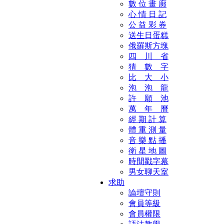
數 位 畫 廊
心 情 日 記
公 益 彩 券
送生日蛋糕
俄羅斯方塊
四 川 省
猜 數 字
比 大 小
泡 泡 龍
許 願 池
萬 年 曆
經 期 計 算
體 重 測 量
音 樂 點 播
衛 星 地 圖
時間戳字幕
男女聊天室
求助
論壇守則
會員等級
會員權限