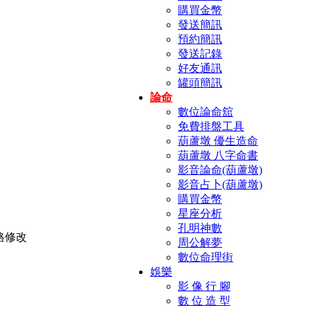
購買金幣
發送簡訊
預約簡訊
發送記錄
好友通訊
罐頭簡訊
論命
數位論命舘
免費排盤工具
葫蘆墩 優生造命
葫蘆墩 八字命書
影音論命(葫蘆墩)
影音占卜(葫蘆墩)
購買金幣
星座分析
孔明神數
周公解夢
數位命理街
娛樂
影 像 行 腳
數 位 造 型