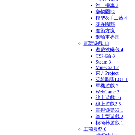
汽、機車
3
寵物園地
模型&手工藝
4
花卉園藝
魔術方塊
獨輪車專區
電玩遊戲
13
遊戲歡樂包
4
CS討論
8
Steam
3
MineCraft
2
東方Project
英雄聯盟LOL
1
單機遊戲
2
WebGame
3
線上遊戲1
6
線上遊戲2
5
電視遊樂器
1
掌上型遊戲
2
模擬器遊戲
1
工商服務
6