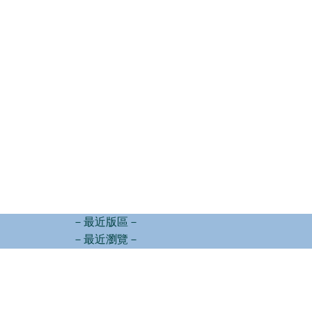
－最近版區－
－最近瀏覽－