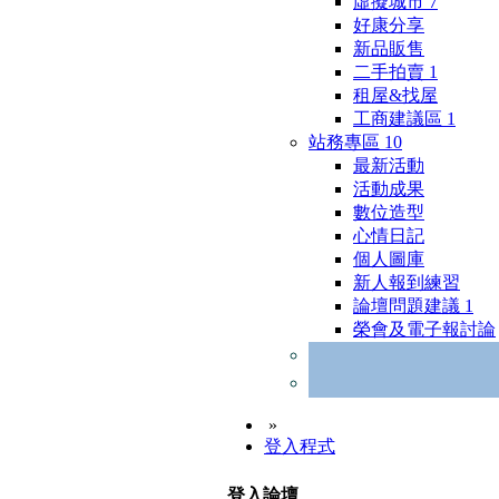
虛擬城市
7
好康分享
新品販售
二手拍賣
1
租屋&找屋
工商建議區
1
站務專區
10
最新活動
活動成果
數位造型
心情日記
個人圖庫
新人報到練習
論壇問題建議
1
榮會及電子報討論
»
登入程式
登入論壇