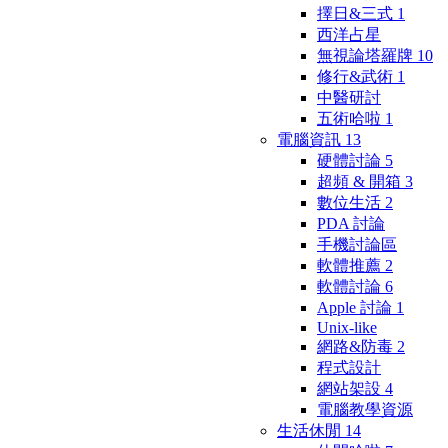
擇日&三式
1
西洋占星
無視論塔羅牌
10
修行&武術
1
中醫研討
五術哈啦
1
電腦資訊
13
硬體討論
5
超頻 & 開箱
3
數位生活
2
PDA 討論
手機討論區
軟體推薦
2
軟體討論
6
Apple 討論
1
Unix-like
網路&防毒
2
程式設計
網站架設
4
電腦教學資源
生活休閒
14