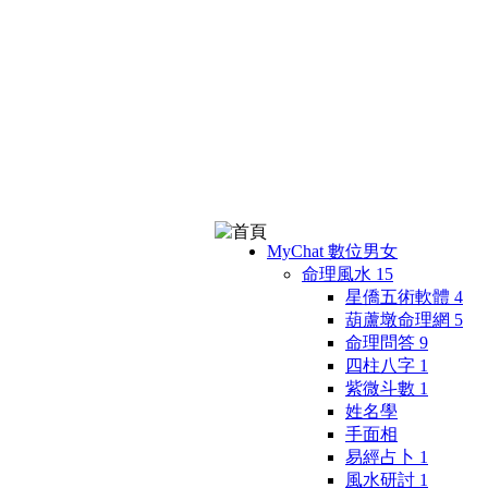
MyChat 數位男女
命理風水
15
星僑五術軟體
4
葫蘆墩命理網
5
命理問答
9
四柱八字
1
紫微斗數
1
姓名學
手面相
易經占卜
1
風水研討
1