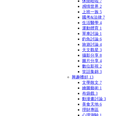
休閒哈啦
7
感情世界
2
上班一族
5
國考&法律
7
生活醫學
4
運動體育
1
單車討論
1
釣魚討論
6
旅遊討論
4
天文觀星
3
攝影分享
8
圖片分享
4
數位影視
2
笑話集錦
3
興趣嗜好
13
文學散文
7
繪圖藝術
1
布袋戲
3
動漫畫討論
3
美食天地
6
理財專區
心理測驗
1