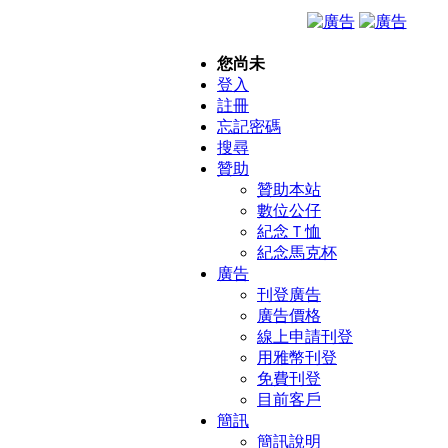
您尚未
登入
註冊
忘記密碼
搜尋
贊助
贊助本站
數位公仔
紀念Ｔ恤
紀念馬克杯
廣告
刊登廣告
廣告價格
線上申請刊登
用雅幣刊登
免費刊登
目前客戶
簡訊
簡訊說明