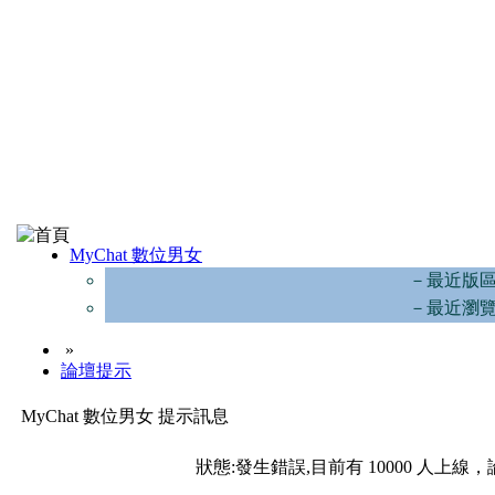
MyChat 數位男女
－最近版
－最近瀏
»
論壇提示
MyChat 數位男女 提示訊息
狀態:發生錯誤,目前有 10000 人上線