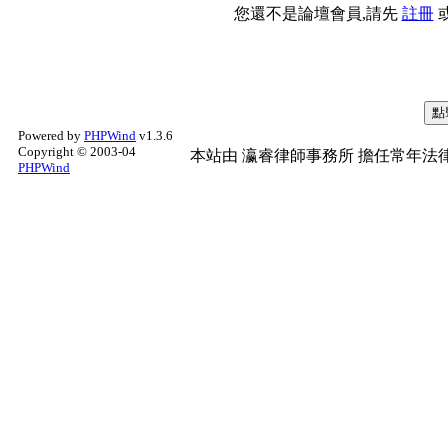
您還不是論壇會員,請先
註冊
Powered by
PHPWind
v1.3.6
Copyright © 2003-04
本站由
瀛睿律師事務所
擔任常年法律
PHPWind