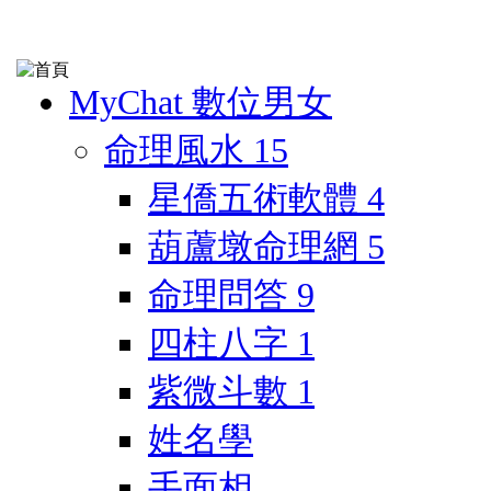
MyChat 數位男女
命理風水
15
星僑五術軟體
4
葫蘆墩命理網
5
命理問答
9
四柱八字
1
紫微斗數
1
姓名學
手面相