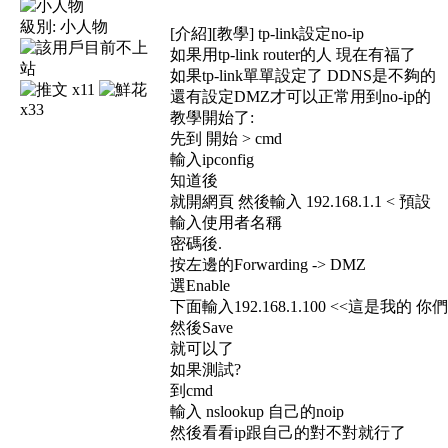
級別:
小人物
[介紹][教學] tp-link設定no-ip
如果用tp-link router的人 現在有福了
如果tp-link單單設定了 DDNS是不夠的
x11
還有設定DMZ才可以正常用到no-ip的
x33
教學開始了:
先到 開始 > cmd
輸入ipconfig
知道後
就開網頁 然後輸入 192.168.1.1 < 預設
輸入使用者名稱
密碼後.
按左邊的Forwarding -> DMZ
選Enable
下面輸入192.168.1.100 <<這是我的 
然後Save
就可以了
如果測試?
到cmd
輸入 nslookup 自己的noip
然後看看ip跟自己的對不對就行了