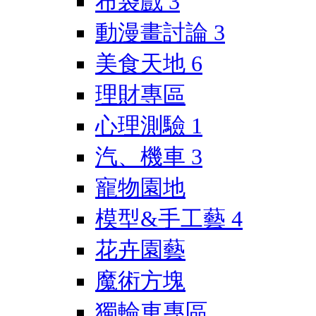
布袋戲
3
動漫畫討論
3
美食天地
6
理財專區
心理測驗
1
汽、機車
3
寵物園地
模型&手工藝
4
花卉園藝
魔術方塊
獨輪車專區