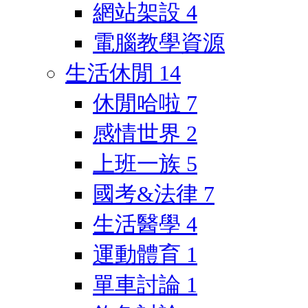
網站架設
4
電腦教學資源
生活休閒
14
休閒哈啦
7
感情世界
2
上班一族
5
國考&法律
7
生活醫學
4
運動體育
1
單車討論
1