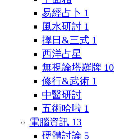
易經占卜
1
風水研討
1
擇日&三式
1
西洋占星
無視論塔羅牌
10
修行&武術
1
中醫研討
五術哈啦
1
電腦資訊
13
硬體討論
5