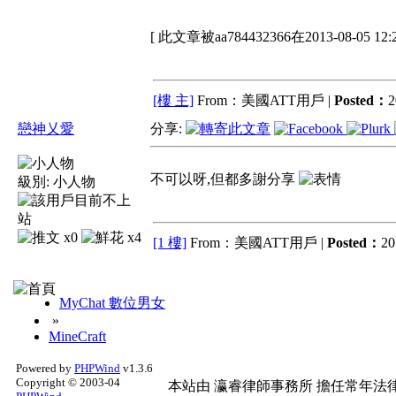
[ 此文章被aa784432366在2013-08-05 1
[樓 主]
From：美國ATT用戶 |
Posted：
2
戀神乂愛
分享:
不可以呀,但都多謝分享
級別:
小人物
x0
x4
[1 樓]
From：美國ATT用戶 |
Posted：
20
MyChat 數位男女
»
MineCraft
Powered by
PHPWind
v1.3.6
Copyright © 2003-04
本站由
瀛睿律師事務所
擔任常年法律