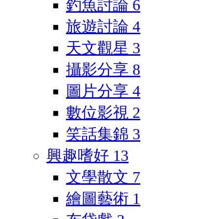
釣魚討論
6
旅遊討論
4
天文觀星
3
攝影分享
8
圖片分享
4
數位影視
2
笑話集錦
3
興趣嗜好
13
文學散文
7
繪圖藝術
1