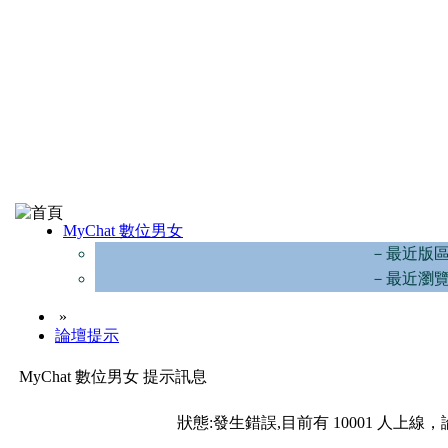
MyChat 數位男女
－最近版
－最近瀏
»
論壇提示
MyChat 數位男女 提示訊息
狀態:發生錯誤,目前有 10001 人上線