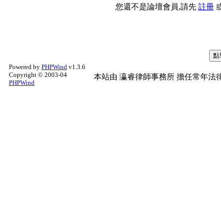
您還不是論壇會員,請先
註冊
Powered by
PHPWind
v1.3.6
Copyright © 2003-04
本站由
瀛睿律師事務所
擔任常年法律
PHPWind