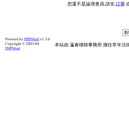
您還不是論壇會員,請先
註冊
Powered by
PHPWind
v1.3.6
Copyright © 2003-04
本站由
瀛睿律師事務所
擔任常年法律
PHPWind