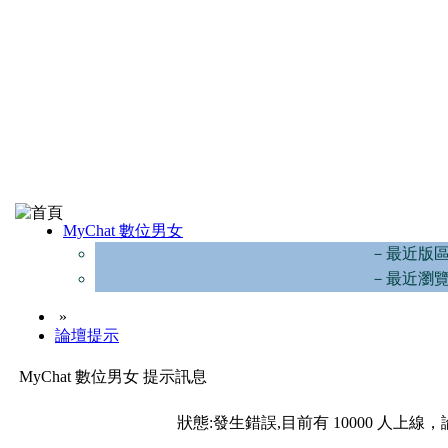
MyChat 數位男女
－最近版
－最近瀏
»
論壇提示
MyChat 數位男女 提示訊息
狀態:發生錯誤,目前有 10000 人上線