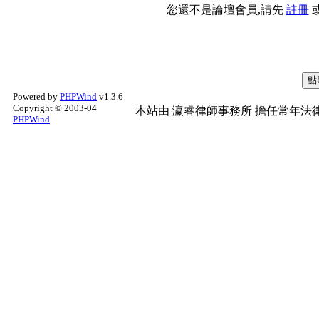
您還不是論壇會員,請先
註冊
Powered by
PHPWind
v1.3.6
Copyright © 2003-04
本站由
瀛睿律師事務所
擔任常年法律
PHPWind