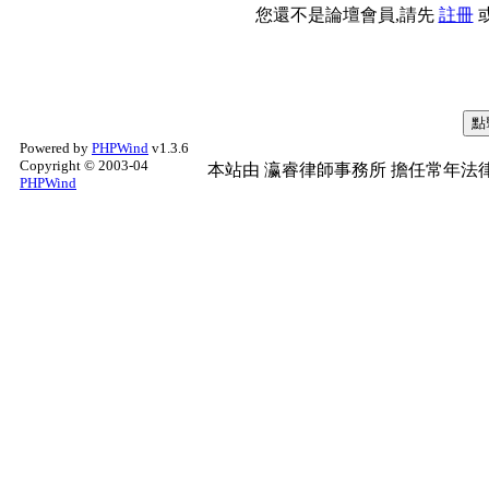
您還不是論壇會員,請先
註冊
Powered by
PHPWind
v1.3.6
Copyright © 2003-04
本站由
瀛睿律師事務所
擔任常年法律
PHPWind