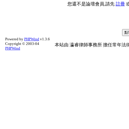
您還不是論壇會員,請先
註冊
Powered by
PHPWind
v1.3.6
Copyright © 2003-04
本站由
瀛睿律師事務所
擔任常年法律
PHPWind