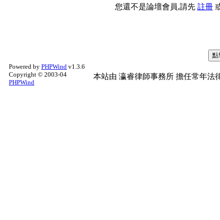
您還不是論壇會員,請先
註冊
Powered by
PHPWind
v1.3.6
Copyright © 2003-04
本站由
瀛睿律師事務所
擔任常年法律
PHPWind