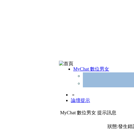
MyChat 數位男女
»
論壇提示
MyChat 數位男女 提示訊息
狀態:發生錯誤