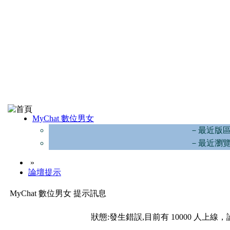
MyChat 數位男女
－最近版
－最近瀏
»
論壇提示
MyChat 數位男女 提示訊息
狀態:發生錯誤,目前有 10000 人上線