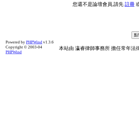
您還不是論壇會員,請先
註冊
Powered by
PHPWind
v1.3.6
Copyright © 2003-04
本站由
瀛睿律師事務所
擔任常年法律
PHPWind