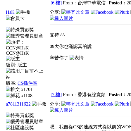
[6 樓]
From：台灣中華電信 |
Posted：
20
HsK
分享:
支持 ^^
09大你也滿認真的說
CCN@HsK
辛苦你了
級別:
版主
版區:
CS插件區
x1701
[7 樓]
From：香港有線寬頻 |
Posted：
20
x1108
a7811311622
分享:
嗯…我自從CS的連線方式從以前的WON