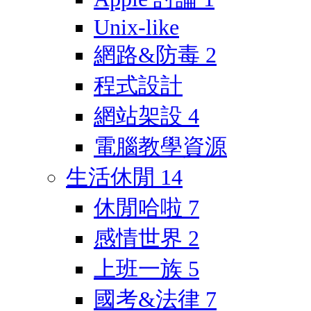
Unix-like
網路&防毒
2
程式設計
網站架設
4
電腦教學資源
生活休閒
14
休閒哈啦
7
感情世界
2
上班一族
5
國考&法律
7