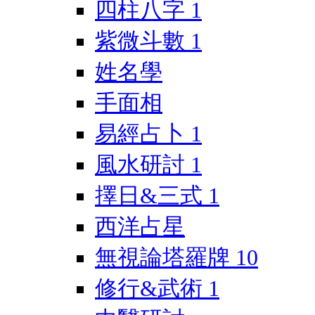
四柱八字
1
紫微斗數
1
姓名學
手面相
易經占卜
1
風水研討
1
擇日&三式
1
西洋占星
無視論塔羅牌
10
修行&武術
1