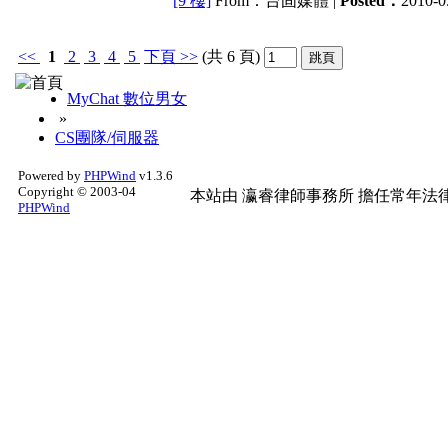
[9 樓]
From：台固媒體 |
Posted：
2010-0
<<
1
2
3
4
5
下頁
>>
(共 6 頁)
MyChat 數位男女
»
CS團隊/伺服器
Powered by
PHPWind
v1.3.6
Copyright © 2003-04
本站由
瀛睿律師事務所
擔任常年法律
PHPWind