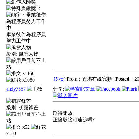
畢業後作為程序員
努力工作中
級別:
風雲人物
x1169
[5 樓]
From：香港有線寬頻 |
Posted：
20
x1080
andy7557
分享:
級別:
初露鋒芒
期待開放
正盜版接可連線嗎?
x52
x110