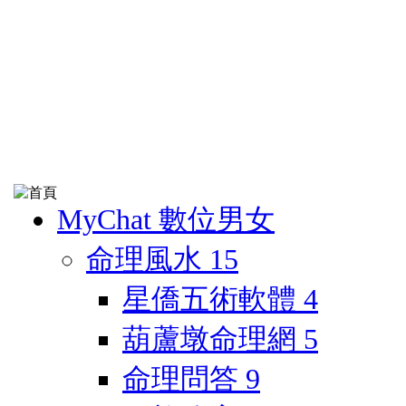
MyChat 數位男女
命理風水
15
星僑五術軟體
4
葫蘆墩命理網
5
命理問答
9