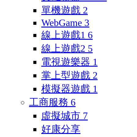
單機遊戲
2
WebGame
3
線上遊戲1
6
線上遊戲2
5
電視遊樂器
1
掌上型遊戲
2
模擬器遊戲
1
工商服務
6
虛擬城市
7
好康分享