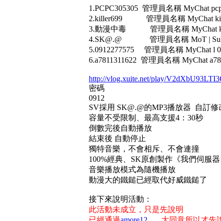
1.PCPC305305 管理員名稱 MyChat pcp
2.killer699 管理員名稱 MyChat kill
3.動漫中毒 管理員名稱 MyChat k82
4.SK@.@ 管理員名稱 MoT | SuPE
5.0912277575 管理員名稱 MyChat l 091
6.a7811311622 管理員名稱 MyChat a78
http://vlog.xuite.net/play/V2dXbU93
密碼
0912
SV採用 SK@.@的MP3播放器 自訂
容量不受限制、最高支援4：30秒
倒數完後自動播放
結束後 自動停止
獨特音樂，不會相斥、不會連撞
100%經典、SK原創製作《我們伺服器
音樂播放模式為隨機播放
動漫大的鐵鎚已經取代好威鐵鎚了
接下來說明活動：
此活動未成立，只是先說明
已經通過
amore12
大同意所以才先