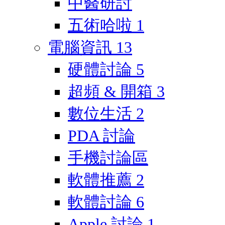
中醫研討
五術哈啦
1
電腦資訊
13
硬體討論
5
超頻 & 開箱
3
數位生活
2
PDA 討論
手機討論區
軟體推薦
2
軟體討論
6
Apple 討論
1