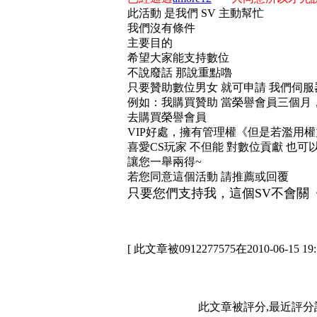
此活動 是我們 SV 主動幫忙
我們沒有條件
主要目的
希望大家能支持數位
不說廢話 那說重點嚕
只要贊助數位男女 就可申請 我們伺服器
例如：我購買贊助 當榮譽會員三個月，
去購買榮譽會員
VIP好處，擁有管理權《但是若濫用權
喜愛CS玩家 不但能 對數位貢獻 也可
讓您一舉兩得~
若您同意這個活動 請推薦或回覆
只要您們支持我，這個SV不會關
[ 此文章被0912277575在2010-06-15 1
此文章被評分,最近評分