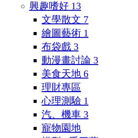
興趣嗜好
13
文學散文
7
繪圖藝術
1
布袋戲
3
動漫畫討論
3
美食天地
6
理財專區
心理測驗
1
汽、機車
3
寵物園地