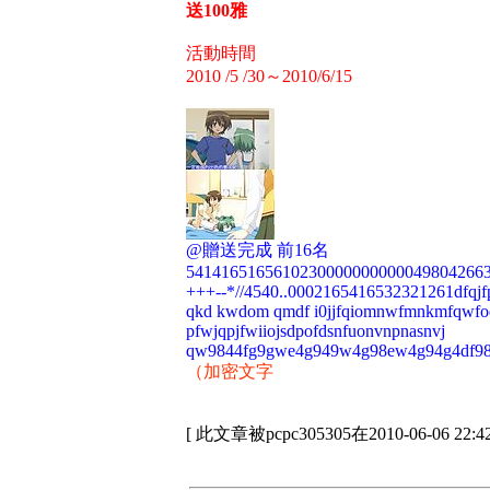
送100雅
活動時間
2010 /5 /30～2010/6/15
@贈送完成 前16名
5414165165610230000000000049804266
+++--*//4540..0002165416532321261dfqj
qkd kwdom qmdf i0jjfqiomnwfmnkmfqwfo
pfwjqpjfwiiojsdpofdsnfuonvnpnasnvj
qw9844fg9gwe4g949w4g98ew4g94g4df98
（加密文字
[ 此文章被pcpc305305在2010-06-06 22