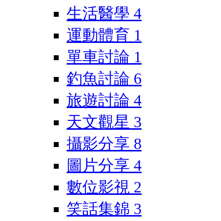
生活醫學
4
運動體育
1
單車討論
1
釣魚討論
6
旅遊討論
4
天文觀星
3
攝影分享
8
圖片分享
4
數位影視
2
笑話集錦
3