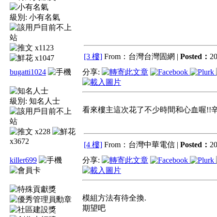
級別:
小有名氣
x1123
[3 樓]
From：台灣台灣固網 |
Posted：
20
x1047
bugatti1024
分享:
級別:
知名人士
看來樓主這次花了不少時間和心血喔!!辛
x228
x3672
[4 樓]
From：台灣中華電信 |
Posted：
20
killer699
分享:
模組方法有待全換.
期望吧