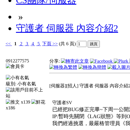
CS團隊/伺服器
»
守護者 伺服器 內容介紹2
<<
1
2
3
4
5
下頁
>>
(共 6 頁)
0912277575
分享:
級別:
小有名氣
[伺服器][招人] 守護者 伺服器 內容介紹
x139
守護者SV
x186
已經把BUG修正完畢~下周一公開測
IP:暫時先關閉《LAG狀態》等到O
我們經過挑選，最嚴格管理員《我們