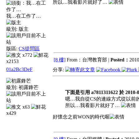
所以…我看影片就好了…
我…在工作了…
級別:
版主
版區:
CS提問區
x772
[8 樓]
From：台灣教育部 |
Posted：
2010
x2153
01a2Bc3DeF
分享:
級別:
初露鋒芒
下面是引用 a7811311622 於 2010-05
嗯…我自從CS的連線方式從以前的
所以…我看影片就好了…
x63
x429
好懷念之前WON的時代喔