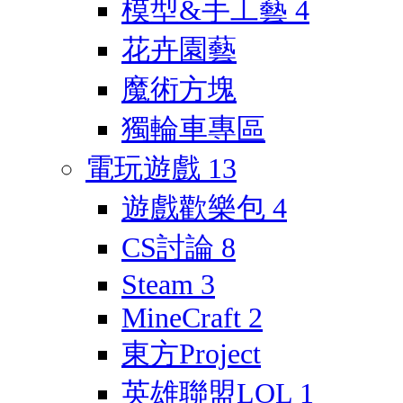
模型&手工藝
4
花卉園藝
魔術方塊
獨輪車專區
電玩遊戲
13
遊戲歡樂包
4
CS討論
8
Steam
3
MineCraft
2
東方Project
英雄聯盟LOL
1