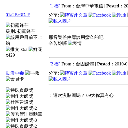
[1 樓]
From：台灣中華電信 |
Posted：
20
01a2Bc3DeF
分享:
級別:
初露鋒芒
那音樂差件應該用蠻久的吧
辛苦妳囉
x63
x429
[2 樓]
From：台固媒體 |
Posted：
2010-0
動漫中毒
分享:
：這次沒貼圖嗎？ 09大你真有心！