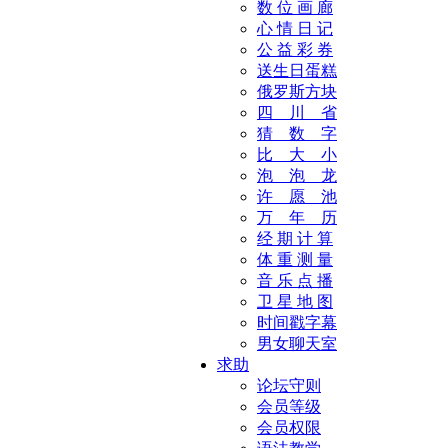
数 位 画 廊
心 情 日 记
公 益 彩 券
送生日蛋糕
俄罗斯方块
四 川 省
猜 数 字
比 大 小
泡 泡 龙
许 愿 池
万 年 历
经 期 计 算
体 重 测 量
音 乐 点 播
卫 星 地 图
时间戳字幕
男女聊天室
求助
论坛守则
会员等级
会员权限