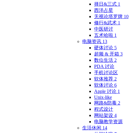
择日&三式
1
西洋占星
无视论塔罗牌
10
修行&武术
1
中医研讨
五术哈啦
1
电脑资讯
13
硬体讨论
5
超频 & 开箱
3
数位生活
2
PDA 讨论
手机讨论区
软体推荐
2
软体讨论
6
Apple 讨论
1
Unix-like
网路&防毒
2
程式设计
网站架设
4
电脑教学资源
生活休闲
14