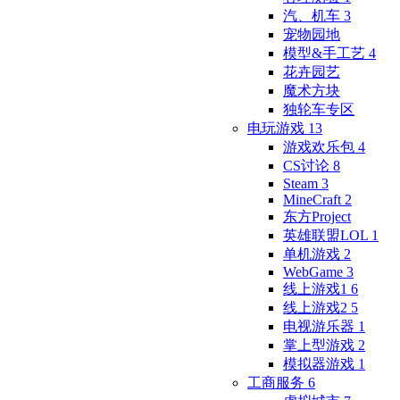
汽、机车
3
宠物园地
模型&手工艺
4
花卉园艺
魔术方块
独轮车专区
电玩游戏
13
游戏欢乐包
4
CS讨论
8
Steam
3
MineCraft
2
东方Project
英雄联盟LOL
1
单机游戏
2
WebGame
3
线上游戏1
6
线上游戏2
5
电视游乐器
1
掌上型游戏
2
模拟器游戏
1
工商服务
6