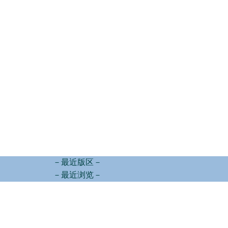
－最近版区－
－最近浏览－