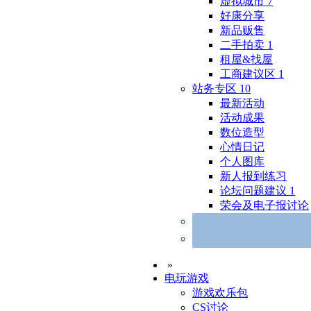
虚拟城市
7
好康分享
新品贩售
二手拍卖
1
租屋&找屋
工商建议区
1
站务专区
10
最新活动
活动成果
数位造型
心情日记
个人图库
新人报到练习
论坛问题建议
1
荣会及电子报讨论
»
电玩游戏
游戏欢乐包
CS讨论