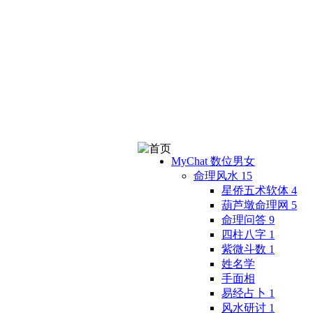
MyChat 数位男女
命理风水
15
星侨五术软体
4
葫芦墩命理网
5
命理问答
9
四柱八字
1
紫微斗数
1
姓名学
手面相
易经占卜
1
风水研讨
1