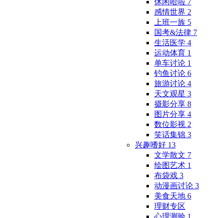
休闲哈啦
7
感情世界
2
上班一族
5
国考&法律
7
生活医学
4
运动体育
1
单车讨论
1
钓鱼讨论
6
旅游讨论
4
天文观星
3
摄影分享
8
图片分享
4
数位影视
2
笑话集锦
3
兴趣嗜好
13
文学散文
7
绘图艺术
1
布袋戏
3
动漫画讨论
3
美食天地
6
理财专区
心理测验
1