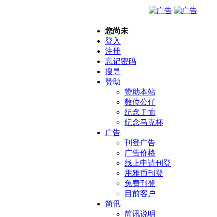
您尚未
登入
注册
忘记密码
搜寻
赞助
赞助本站
数位公仔
纪念Ｔ恤
纪念马克杯
广告
刊登广告
广告价格
线上申请刊登
用雅币刊登
免费刊登
目前客户
简讯
简讯说明