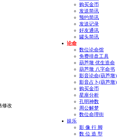
购买金币
发送简讯
预约简讯
发送记录
好友通讯
罐头简讯
论命
数位论命馆
免费排盘工具
葫芦墩 优生造命
葫芦墩 八字命书
影音论命(葫芦墩)
影音占卜(葫芦墩)
购买金币
星座分析
孔明神数
周公解梦
数位命理街
娱乐
影 像 行 脚
数 位 造 型