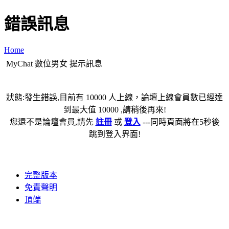
錯誤訊息
Home
MyChat 數位男女 提示訊息
狀態:發生錯誤,目前有 10000 人上線，論壇上線會員數已經達
到最大值 10000 ,請稍後再來!
您還不是論壇會員,請先
註冊
或
登入
---同時頁面將在5秒後
跳到登入界面!
完整版本
免責聲明
頂端