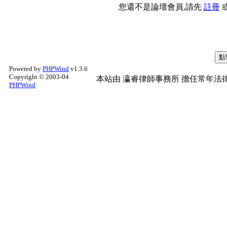
您還不是論壇會員,請先
註冊
Powered by
PHPWind
v1.3.6
Copyright © 2003-04
本站由
瀛睿律師事務所
擔任常年法律
PHPWind