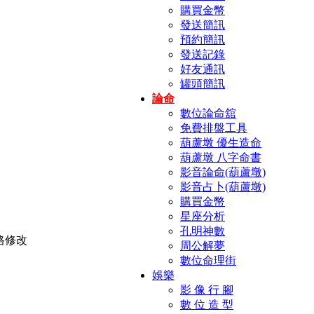
購買金幣
發送簡訊
預約簡訊
發送記錄
好友通訊
罐頭簡訊
論命
數位論命舘
免費排盤工具
葫蘆墩 優生造命
葫蘆墩 八字命書
影音論命(葫蘆墩)
影音占卜(葫蘆墩)
購買金幣
星座分析
孔明神數
周公解夢
數位命理街
娛樂
影 像 行 腳
數 位 造 型