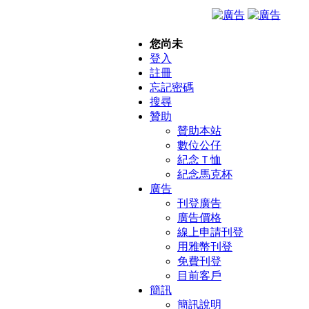
您尚未
登入
註冊
忘記密碼
搜尋
贊助
贊助本站
數位公仔
紀念Ｔ恤
紀念馬克杯
廣告
刊登廣告
廣告價格
線上申請刊登
用雅幣刊登
免費刊登
目前客戶
簡訊
簡訊說明