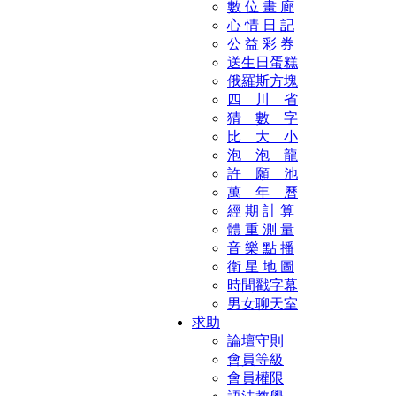
數 位 畫 廊
心 情 日 記
公 益 彩 券
送生日蛋糕
俄羅斯方塊
四 川 省
猜 數 字
比 大 小
泡 泡 龍
許 願 池
萬 年 曆
經 期 計 算
體 重 測 量
音 樂 點 播
衛 星 地 圖
時間戳字幕
男女聊天室
求助
論壇守則
會員等級
會員權限