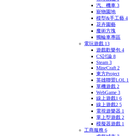
汽、機車
3
寵物園地
模型&手工藝
4
花卉園藝
魔術方塊
獨輪車專區
電玩遊戲
13
遊戲歡樂包
4
CS討論
8
Steam
3
MineCraft
2
東方Project
英雄聯盟LOL
1
單機遊戲
2
WebGame
3
線上遊戲1
6
線上遊戲2
5
電視遊樂器
1
掌上型遊戲
2
模擬器遊戲
1
工商服務
6