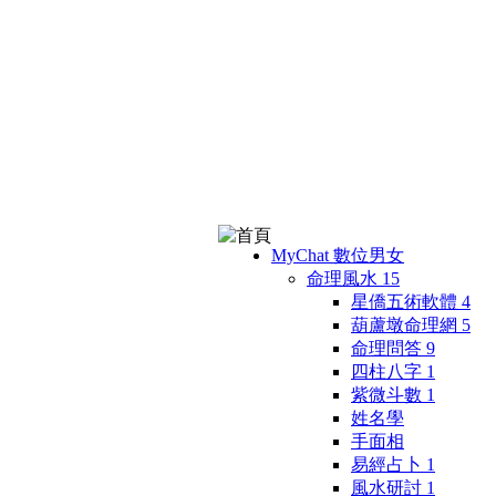
MyChat 數位男女
命理風水
15
星僑五術軟體
4
葫蘆墩命理網
5
命理問答
9
四柱八字
1
紫微斗數
1
姓名學
手面相
易經占卜
1
風水研討
1