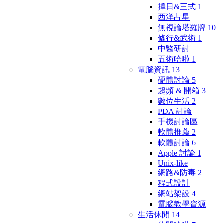
擇日&三式
1
西洋占星
無視論塔羅牌
10
修行&武術
1
中醫研討
五術哈啦
1
電腦資訊
13
硬體討論
5
超頻 & 開箱
3
數位生活
2
PDA 討論
手機討論區
軟體推薦
2
軟體討論
6
Apple 討論
1
Unix-like
網路&防毒
2
程式設計
網站架設
4
電腦教學資源
生活休閒
14