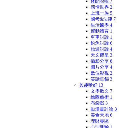
休閒哈啦
7
感情世界
2
上班一族
5
國考&法律
7
生活醫學
4
運動體育
1
單車討論
1
釣魚討論
6
旅遊討論
4
天文觀星
3
攝影分享
8
圖片分享
4
數位影視
2
笑話集錦
3
興趣嗜好
13
文學散文
7
繪圖藝術
1
布袋戲
3
動漫畫討論
3
美食天地
6
理財專區
心理測驗
1