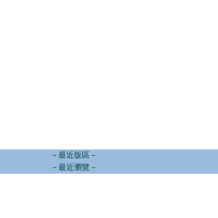
－最近版區－
－最近瀏覽－