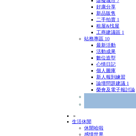
虛擬城市
7
好康分享
新品販售
二手拍賣
1
租屋&找屋
工商建議區
1
站務專區
10
最新活動
活動成果
數位造型
心情日記
個人圖庫
新人報到練習
論壇問題建議
1
榮會及電子報討論
»
生活休閒
休閒哈啦
感情世界