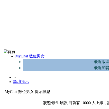
MyChat 數位男女
－最近版
－最近瀏
»
論壇提示
MyChat 數位男女 提示訊息
狀態:發生錯誤,目前有 10000 人上線