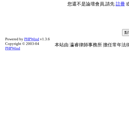
您還不是論壇會員,請先
註冊
Powered by
PHPWind
v1.3.6
Copyright © 2003-04
本站由
瀛睿律師事務所
擔任常年法律
PHPWind