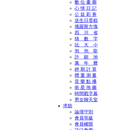
數 位 畫 廊
心 情 日 記
公 益 彩 券
送生日蛋糕
俄羅斯方塊
四 川 省
猜 數 字
比 大 小
泡 泡 龍
許 願 池
萬 年 曆
經 期 計 算
體 重 測 量
音 樂 點 播
衛 星 地 圖
時間戳字幕
男女聊天室
求助
論壇守則
會員等級
會員權限