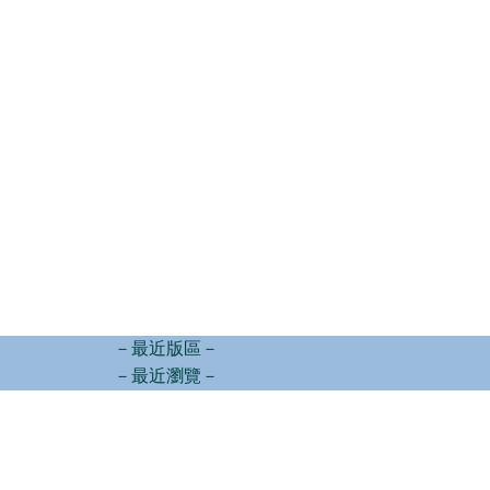
－最近版區－
－最近瀏覽－