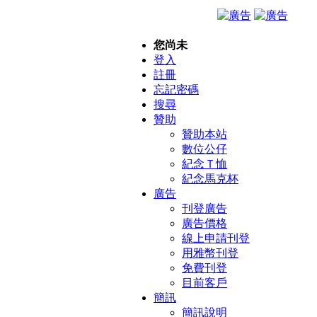
您尚未
登入
註冊
忘記密碼
搜尋
贊助
贊助本站
數位公仔
紀念Ｔ恤
紀念馬克杯
廣告
刊登廣告
廣告價格
線上申請刊登
用雅幣刊登
免費刊登
目前客戶
簡訊
簡訊說明