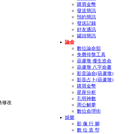
購買金幣
發送簡訊
預約簡訊
發送記錄
好友通訊
罐頭簡訊
論命
數位論命舘
免費排盤工具
葫蘆墩 優生造命
葫蘆墩 八字命書
影音論命(葫蘆墩)
影音占卜(葫蘆墩)
購買金幣
星座分析
孔明神數
周公解夢
數位命理街
娛樂
影 像 行 腳
數 位 造 型