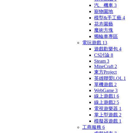
汽、機車
3
寵物園地
模型&手工藝
4
花卉園藝
魔術方塊
獨輪車專區
電玩遊戲
13
遊戲歡樂包
4
CS討論
8
Steam
3
MineCraft
2
東方Project
英雄聯盟LOL
1
單機遊戲
2
WebGame
3
線上遊戲1
6
線上遊戲2
5
電視遊樂器
1
掌上型遊戲
2
模擬器遊戲
1
工商服務
6