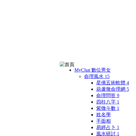
MyChat 數位男女
命理風水
15
星僑五術軟體
4
葫蘆墩命理網
5
命理問答
9
四柱八字
1
紫微斗數
1
姓名學
手面相
易經占卜
1
風水研討
1