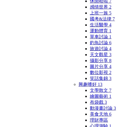
休閒哈啦
7
感情世界
2
上班一族
5
國考&法律
7
生活醫學
4
運動體育
1
單車討論
1
釣魚討論
6
旅遊討論
4
天文觀星
3
攝影分享
8
圖片分享
4
數位影視
2
笑話集錦
3
興趣嗜好
13
文學散文
7
繪圖藝術
1
布袋戲
3
動漫畫討論
3
美食天地
6
理財專區
心理測驗
1