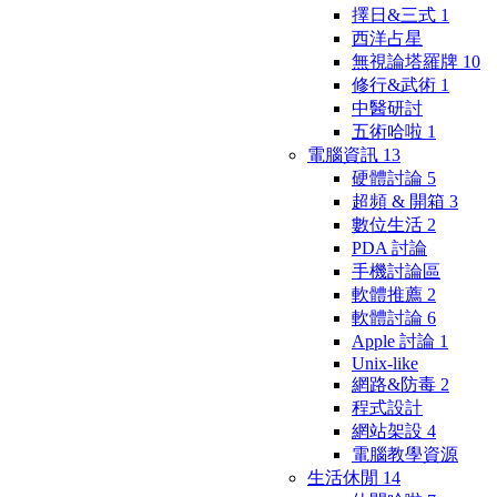
擇日&三式
1
西洋占星
無視論塔羅牌
10
修行&武術
1
中醫研討
五術哈啦
1
電腦資訊
13
硬體討論
5
超頻 & 開箱
3
數位生活
2
PDA 討論
手機討論區
軟體推薦
2
軟體討論
6
Apple 討論
1
Unix-like
網路&防毒
2
程式設計
網站架設
4
電腦教學資源
生活休閒
14