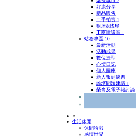
虛擬城市
7
好康分享
新品販售
二手拍賣
1
租屋&找屋
工商建議區
1
站務專區
10
最新活動
活動成果
數位造型
心情日記
個人圖庫
新人報到練習
論壇問題建議
1
榮會及電子報討論
»
生活休閒
休閒哈啦
感情世界