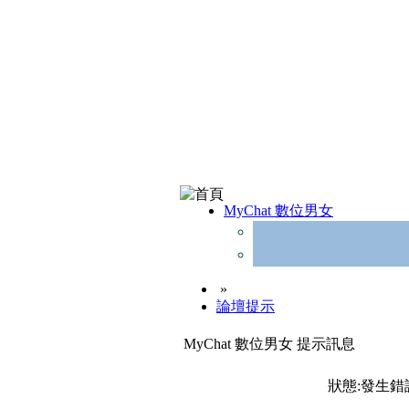
MyChat 數位男女
»
論壇提示
MyChat 數位男女 提示訊息
狀態:發生錯誤