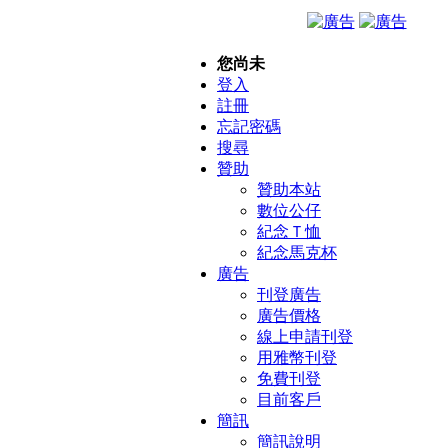
您尚未
登入
註冊
忘記密碼
搜尋
贊助
贊助本站
數位公仔
紀念Ｔ恤
紀念馬克杯
廣告
刊登廣告
廣告價格
線上申請刊登
用雅幣刊登
免費刊登
目前客戶
簡訊
簡訊說明