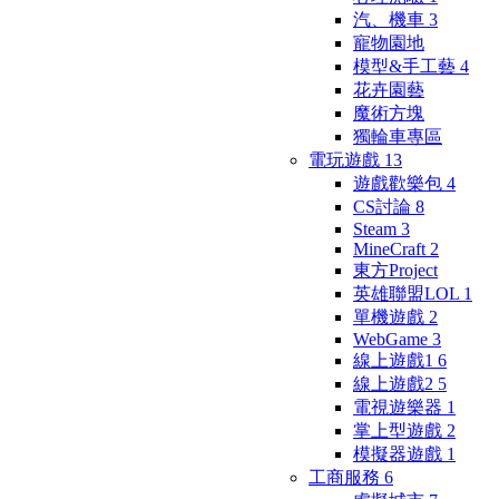
汽、機車
3
寵物園地
模型&手工藝
4
花卉園藝
魔術方塊
獨輪車專區
電玩遊戲
13
遊戲歡樂包
4
CS討論
8
Steam
3
MineCraft
2
東方Project
英雄聯盟LOL
1
單機遊戲
2
WebGame
3
線上遊戲1
6
線上遊戲2
5
電視遊樂器
1
掌上型遊戲
2
模擬器遊戲
1
工商服務
6