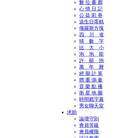
數 位 畫 廊
心 情 日 記
公 益 彩 券
送生日蛋糕
俄羅斯方塊
四 川 省
猜 數 字
比 大 小
泡 泡 龍
許 願 池
萬 年 曆
經 期 計 算
體 重 測 量
音 樂 點 播
衛 星 地 圖
時間戳字幕
男女聊天室
求助
論壇守則
會員等級
會員權限