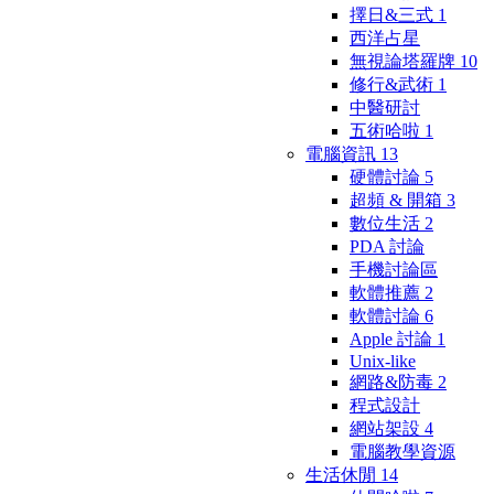
擇日&三式
1
西洋占星
無視論塔羅牌
10
修行&武術
1
中醫研討
五術哈啦
1
電腦資訊
13
硬體討論
5
超頻 & 開箱
3
數位生活
2
PDA 討論
手機討論區
軟體推薦
2
軟體討論
6
Apple 討論
1
Unix-like
網路&防毒
2
程式設計
網站架設
4
電腦教學資源
生活休閒
14