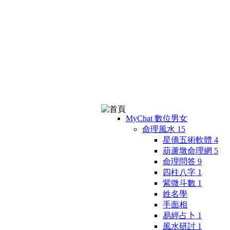
MyChat 數位男女
命理風水
15
星僑五術軟體
4
葫蘆墩命理網
5
命理問答
9
四柱八字
1
紫微斗數
1
姓名學
手面相
易經占卜
1
風水研討
1