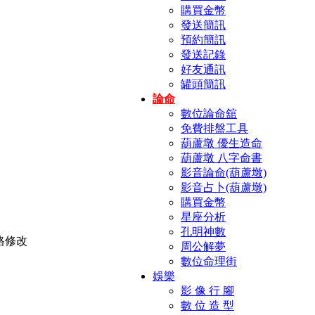
購買金幣
發送簡訊
預約簡訊
發送記錄
好友通訊
罐頭簡訊
論命
數位論命舘
免費排盤工具
葫蘆墩 優生造命
葫蘆墩 八字命書
影音論命(葫蘆墩)
影音占卜(葫蘆墩)
購買金幣
星座分析
孔明神數
周公解夢
數位命理街
娛樂
影 像 行 腳
數 位 造 型