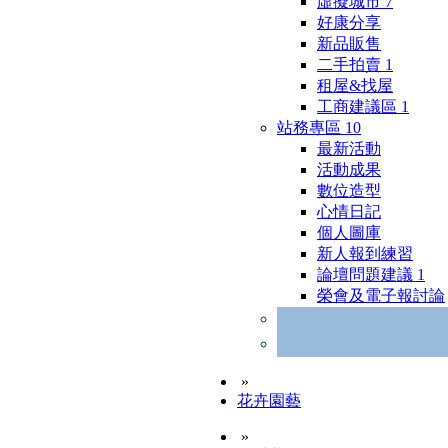
虛擬城市
7
好康分享
新品販售
二手拍賣
1
租屋&找屋
工商建議區
1
站務專區
10
最新活動
活動成果
數位造型
心情日記
個人圖庫
新人報到練習
論壇問題建議
1
榮會及電子報討論
»
花卉園藝
»