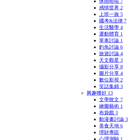
休閒哈啦
7
感情世界
2
上班一族
5
國考&法律
7
生活醫學
4
運動體育
1
單車討論
1
釣魚討論
6
旅遊討論
4
天文觀星
3
攝影分享
8
圖片分享
4
數位影視
2
笑話集錦
3
興趣嗜好
13
文學散文
7
繪圖藝術
1
布袋戲
3
動漫畫討論
3
美食天地
6
理財專區
心理測驗
1