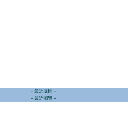
－最近版區－
－最近瀏覽－