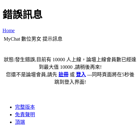
錯誤訊息
Home
MyChat 數位男女 提示訊息
狀態:發生錯誤,目前有 10000 人上線，論壇上線會員數已經達
到最大值 10000 ,請稍後再來!
您還不是論壇會員,請先
註冊
或
登入
---同時頁面將在5秒後
跳到登入界面!
完整版本
免責聲明
頂端