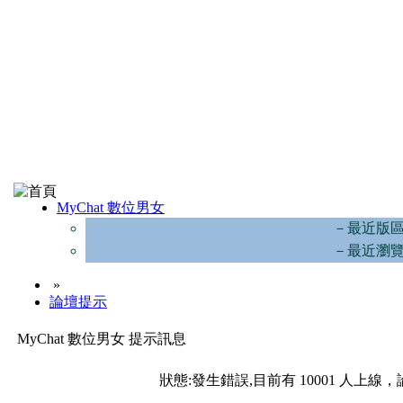
MyChat 數位男女
－最近版
－最近瀏
»
論壇提示
MyChat 數位男女 提示訊息
狀態:發生錯誤,目前有 10001 人上線