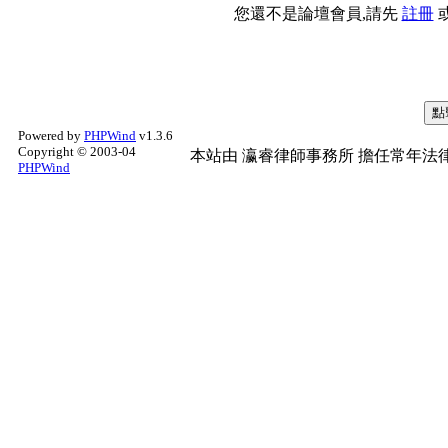
您還不是論壇會員,請先
註冊
Powered by
PHPWind
v1.3.6
Copyright © 2003-04
本站由
瀛睿律師事務所
擔任常年法律
PHPWind