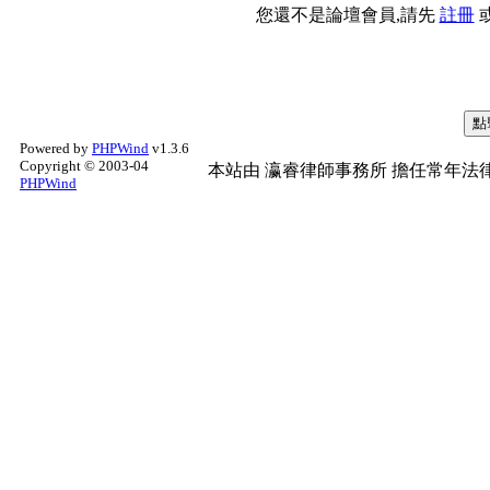
您還不是論壇會員,請先
註冊
Powered by
PHPWind
v1.3.6
Copyright © 2003-04
本站由
瀛睿律師事務所
擔任常年法律
PHPWind