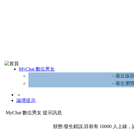
MyChat 數位男女
－最近版
－最近瀏
»
論壇提示
MyChat 數位男女 提示訊息
狀態:發生錯誤,目前有 10000 人上線